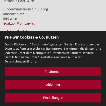
Herstellungsort: Wien.
Bundesministerium für Bildung
Minoritenplatz 5
1010 Wien
redaktion@bmb.gv.at
Letztes Update
Wie wir Cookies & Co. nutzen
01.06.2026
Durch Klicken auf "Zustimmen" gestatten Sie den Einsatz folgender
Dienste auf unserer Website: Siteimprove. Sie können die Einstellung
jederzeit unter dem Menüpunkt "Datenschutz" ändern. Weitere
Details finden Sie unter "Einstellungen" und in unserer
Datenschutzerklärung.
Bundesministerium für Bildung
1010 Wien, Minoritenplatz 5
T +43 1 53120-0
|
redaktion@bmb.gv.at
Zustimmen
Impressum
Datenschutz
Barrierefreiheitserklärung
Ablehnen
Einstellungen