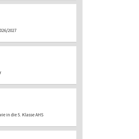
026/2027
r
ie in die 5. Klasse AHS