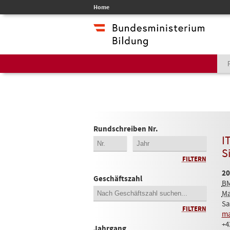
Home
Rundschreiben Nr.
I
S
FILTERN
20
Geschäftszahl
B
M
Sa
FILTERN
ma
+4
Jahrgang