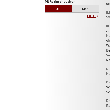
PDFs durchsuchen
un
Ja
Nein
II
FILTERN
Sy
II
zu
Ne
ei
Wa
Be
Vi
Ra
Di
Ku
Di
Ve
Sc
Di
Ra