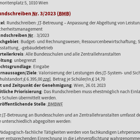
noritenplatz 5, 1010 Wien
undschreiben
Nr
. 3/2023 (
BMB
)
tel
: Rundschreiben:
IT
-Betreuung – Anpassung der Abgeltung von Leistu
cherheitsmanagement
ndschreiben
Nr
.: 3/2023
chgebiet
: Budget- und Rechnungswesen; Ressourcenbewirtschaftung; Sc
sstattung, -gebäudebetrieb
rteilerkreis
: Alle Bundesschulen und alle Zentrallehranstalten
ltung
: unbegrenzt
chtsgrundlage
: Eingabe
rnaussagen/Ziele
: Valorisierung der Leistungen des
IT
-System- und Sic
hulstandort
€
6.395,00
zzgl
. Betrag je Schüler/in
€
14,70
t und Zeitpunkt der Genehmigung
: Wien, 26.01.2023
itliche Priorisierung
: Das Rundschreiben muss ehestmöglich nach Einl
e Schulen übermittelt werden.
röffentlichende Stelle
:
BMBWF
e
IT
-Betreuung an Bundesschulen und an Zentrallehranstalten umfasst d
e unterschiedlich abgegolten werden:
 Pädagogisch-fachliche Tätigkeiten werden von fachkundigen Lehrperso
ner entsprechenden Einrechnung in die Lehrverpflichtung wahrgenomme