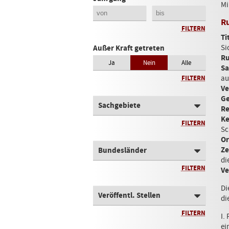
Mi
R
FILTERN
Ti
Si
Außer Kraft getreten
Ru
Ja
Nein
Alle
Sa
au
FILTERN
Ve
Ge
Sachgebiete
Re
Ke
FILTERN
Sc
Or
Ze
Bundesländer
di
FILTERN
Ve
Di
Veröffentl. Stellen
di
FILTERN
I.
ei