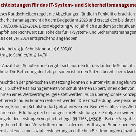
chleistungen für das
IT
-System- und Sicherheitsmanagem
eses Rundschreiben regelt die Abgeltungen für die in Punkt III erbrachte
cherheitsmanagement ab dem Budgetjahr 2023 und ersetzt den bis dato in
.700/0008-II/2e/2014. Diese Abgeltung wird jährlich aus dem Sachaufwan
pfohlene Richtwert zur Höhe der für
IT
-System- und Sicherheitsmanagem
sis des
VPI
2014 entsprechend angehoben:
ckelbetrag je Schulstandort:
€
6.395,00
trag je Schüler/in:
€
14,70
e Anzahl der Schüler/innen ergibt sich aus den für das laufende Schuljah
hule. Die Betreuung der Lehrpersonen ist in den Sätzen bereits berücksich
nsichtlich der praktischen Umsetzung können die unter
Pkt
. III angeführ
nd
IT
-Sicherheits-Managements von schulinternen Expert/innen oder von 
hmen eines Werkvertrages, geleistet werden. Auch überregionale Konzep
hreren Schulen können realisiert werden. Die Entscheidung, wie personel
rden, kann am Schulstandort getroffen werden. Beim Abschluss des Werk
hmen der Erfüllung der Leistungen zur Herstellung des Erfolges sowie zur
ngeln der Leistungen verpflichtet (
vgl
.
§§
1165
ff
ABGB
). Bei der Vergabe
rgaberechtlichen Vorschriften und – sofern der Auftrag an Bundesbediens
enst-, steuer- und sozialversicherungsrechtlichen Bestimmungen einzuha