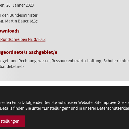
en, 26. Jänner 2023
r den Bundesminister:
ag
. Martin Bauer,
MSc
ownloads
Rundschreiben Nr. 3/2023
ugeordnete/s Sachgebiet/e
dget- und Rechnungswesen, Ressourcenbewirtschaftung, Schulerrichtung,
bäudebetrieb
Bundesministerium für Bildung
e den Einsatz folgender Dienste auf unserer Website: Siteimprove. Sie kö
1010 Wien, Minoritenplatz 5
etails finden Sie unter "Einstellungen" und in unserer Datenschutzerklä
T +43 1 53120-0
|
redaktion@bmb.gv.at
Impressum
Datenschutz
Barrierefreiheitserklärung
nstellungen