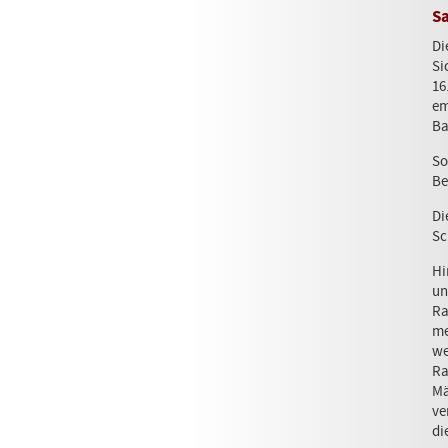
Sa
Di
Si
16
em
Ba
So
Be
Di
Sc
Hi
u
Ra
me
we
Ra
Mä
ve
di