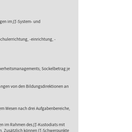
ngen im
IT
-System- und
hulerrichtung, -einrichtung, -
herheitsmanagements; Sockelbetrag je
angen von den Bildungsdirektionen an
em Wesen nach drei Aufgabenbereiche,
nen im Rahmen des
IT
-Kustodiats mit
n. Zusätzlich können
IT
-Schwerpunkte