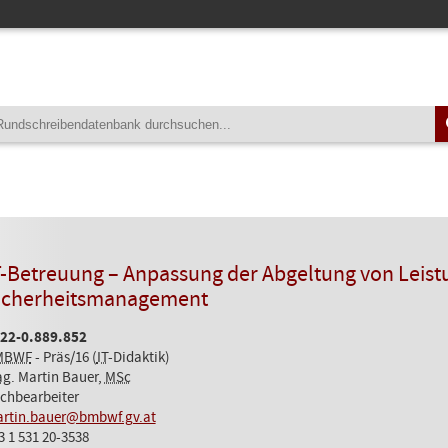
T-Betreuung – Anpassung der Abgeltung von Leist
icherheitsmanagement
22-0.889.852
MBWF
- Präs/16 (
IT
-Didaktik)
ag
. Martin Bauer,
MSc
chbearbeiter
rtin.bauer@bmbwf.gv.at
3 1 531 20-3538