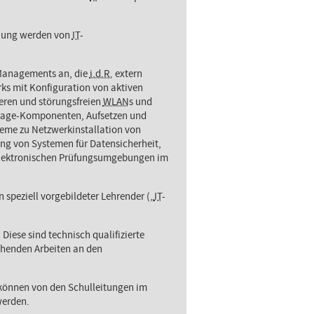
euung werden von
IT
-
Managements an, die
i.d.R.
extern
ks mit Konfiguration von aktiven
eren und störungsfreien
WLAN
s und
orage-Komponenten, Aufsetzen und
eme zu Netzwerkinstallation von
ng von Systemen für Datensicherheit,
 elektronischen Prüfungsumgebungen im
 speziell vorgebildeter Lehrender („
IT
-
Diese sind technisch qualifizierte
chenden Arbeiten an den
d können von den Schulleitungen im
werden.