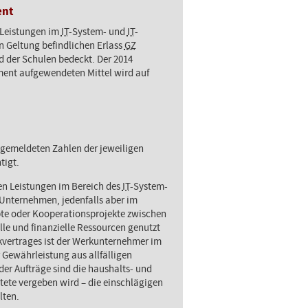
ent
n Leistungen im
IT
-System- und
IT
-
 Geltung befindlichen Erlass
GZ
d der Schulen bedeckt. Der 2014
ent aufgewendeten Mittel wird auf
r gemeldeten Zahlen der jeweiligen
tigt.
ten Leistungen im Bereich des
IT
-System-
Unternehmen, jedenfalls aber im
te oder Kooperationsprojekte zwischen
le und finanzielle Ressourcen genutzt
vertrages ist der Werkunternehmer im
 Gewährleistung aus allfälligen
 der Aufträge sind die haushalts- und
tete vergeben wird – die einschlägigen
lten.