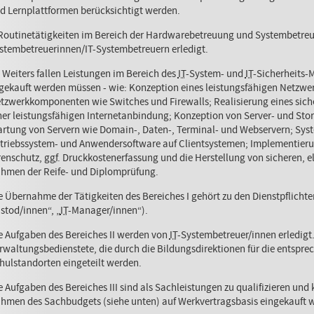
d Lernplattformen berücksichtigt werden.
.Routinetätigkeiten im Bereich der Hardwarebetreuung und Systembetr
stembetreuerinnen/IT-Systembetreuern erledigt.
I. Weiters fallen Leistungen im Bereich des
IT
-System- und
IT
-Sicherheits-
gekauft werden müssen - wie: Konzeption eines leistungsfähigen Netzwer
tzwerkkomponenten wie Switches und Firewalls; Realisierung eines sich
ner leistungsfähigen Internetanbindung; Konzeption von Server- und St
rtung von Servern wie Domain-, Daten-, Terminal- und Webservern; Syst
triebssystem- und Anwendersoftware auf Clientsystemen; Implementieru
renschutz,
ggf
. Druckkostenerfassung und die Herstellung von sicheren,
hmen der Reife- und Diplomprüfung.
e Übernahme der Tätigkeiten des Bereiches I gehört zu den Dienstpflichten
stod/innen“, „
IT
-Manager/innen“).
e Aufgaben des Bereiches II werden von
IT
-Systembetreuer/innen erledigt. 
rwaltungsbedienstete, die durch die Bildungsdirektionen für die entspre
hulstandorten eingeteilt werden.
e Aufgaben des Bereiches III sind als Sachleistungen zu qualifizieren un
hmen des Sachbudgets (siehe unten) auf Werkvertragsbasis eingekauft 