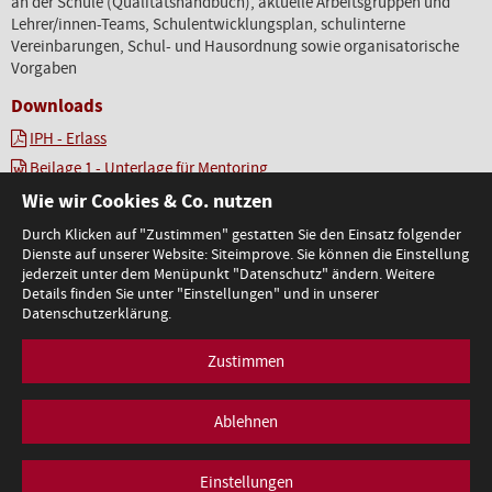
an der Schule (Qualitätshandbuch), aktuelle Arbeitsgruppen und
Lehrer/innen-Teams, Schulentwicklungsplan, schulinterne
Vereinbarungen, Schul- und Hausordnung sowie organisatorische
Vorgaben
Downloads
IPH - Erlass
Beilage 1 - Unterlage für Mentoring
Beilage 2- Bericht über den Verwendungserfolg
Wie wir Cookies & Co. nutzen
Durch Klicken auf "Zustimmen" gestatten Sie den Einsatz folgender
Zugeordnete/s Sachgebiet/e
Dienste auf unserer Website: Siteimprove. Sie können die Einstellung
jederzeit unter dem Menüpunkt "Datenschutz" ändern. Weitere
Dienst- und Besoldungsrecht
Details finden Sie unter "Einstellungen" und in unserer
Datenschutzerklärung.
Zustimmen
Bundesministerium für Bildung
1010 Wien, Minoritenplatz 5
Ablehnen
T +43 1 53120-0
|
redaktion@bmb.gv.at
Impressum
Datenschutz
Barrierefreiheitserklärung
Einstellungen