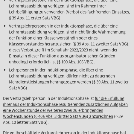
Vertragslehrpersonen in der Induktionsphase, die über eine
Lehramtsausbildung verfügen, sind im Rahmen ihrer
Lehrbefähigung zu verwenden (
Verbot des fachfremden Einsatzes
;
§ 39 Abs. 11 erster Satz VBG).
Vertragslehrpersonen in der Induktionsphase, die über eine
Lehramtsausbildung verfügen, sind
nicht für die Wahrnehmung
der Funktion einer Klassenvorständin oder eines
Klassenvorstandes heranzuziehen
(§ 39 Abs. 11 zweiter Satz VBG);
dieses Verbot greift im Schuljahr 2022/2023 nicht, wenn der
Einsatz in dieser Funktion aus organisatorischen Gründen
unbedingt erforderlich ist (§ 100 Abs. 106 VBG).
Lehrpersonen in der Induktionsphase, die über eine
Lehramtsausbildung verfügen, dürfen
nicht zu dauernden
Mehrdienstleistungen herangezogen
werden (§ 39 Abs. 11 zweiter
Satz VBG)
Der Vertragslehrperson in der Induktionsphase ist
für die Erfüllung
ihrer aus der Induktionsphase resultierenden zusätzlichen Aufgaben
eine Wochenstunde der weiteren zwei zu erbringenden
Wochenstunden (§ 40a Abs. 3 dritter Satz VBG) anzurechnen
(§ 39
Abs. 10 letzter Satz VBG).
Die vollbeschäftigte Vertragslehrperson in der Induktionsphase hat