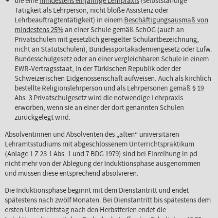
die eine
mindestens einjährige Lehrpraxis
(selbstständige
Tätigkeit als Lehrperson, nicht bloße Assistenz oder
Lehrbeauftragtentätigkeit) in einem
Beschäftigungsausmaß von
mindestens 25%
an einer Schule gemäß SchOG (auch an
Privatschulen mit gesetzlich geregelter Schulartbezeichnung,
nicht an Statutschulen), Bundessportakademiengesetz oder Lufw.
Bundesschulgesetz oder an einer vergleichbaren Schule in einem
EWR-Vertragsstaat, in der Türkischen Republik oder der
Schweizerischen Eidgenossenschaft aufweisen. Auch als kirchlich
bestellte Religionslehrperson und als Lehrpersonen gemäß § 19
Abs. 3 Privatschulgesetz wird die notwendige Lehrpraxis
erworben, wenn sie an einer der dort genannten Schulen
zurückgelegt wird.
Absolventinnen und Absolventen des „alten“ universitären
Lehramtsstudiums mit abgeschlossenem Unterrichtspraktikum
(Anlage 1 Z 23.1 Abs. 1 und 7 BDG 1979) sind bei Einreihung in pd
nicht mehr von der Ablegung der Induktionsphase ausgenommen
und müssen diese entsprechend absolvieren.
Die Induktionsphase beginnt mit dem Dienstantritt und endet
spätestens nach zwölf Monaten. Bei Dienstantritt bis spätestens dem
ersten Unterrichtstag nach den Herbstferien endet die