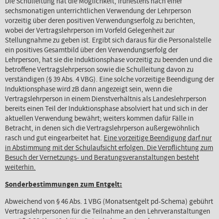
Die Schulleitung hat die Möglichkeit, frühestens nach einer
sechsmonatigen unterrichtlichen Verwendung der Lehrperson
vorzeitig über deren positiven Verwendungserfolg zu berichten,
wobei der Vertragslehrperson im Vorfeld Gelegenheit zur
Stellungnahme zu geben ist. Ergibt sich daraus für die Personalstelle
ein positives Gesamtbild über den Verwendungserfolg der
Lehrperson, hat sie die Induktionsphase vorzeitig zu beenden und die
betroffene Vertragslehrperson sowie die Schulleitung davon zu
verständigen (§ 39 Abs. 4 VBG). Eine solche vorzeitige Beendigung der
Induktionsphase wird zB dann angezeigt sein, wenn die
Vertragslehrperson in einem Dienstverhältnis als Landeslehrperson
bereits einen Teil der Induktionsphase absolviert hat und sich in der
aktuellen Verwendung bewährt; weiters kommen dafür Fälle in
Betracht, in denen sich die Vertragslehrperson außergewöhnlich
rasch und gut eingearbeitet hat.
Eine vorzeitige Beendigung darf nur
in Abstimmung mit der Schulaufsicht erfolgen. Die Verpflichtung zum
Besuch der Vernetzungs- und Beratungsveranstaltungen besteht
weiterhin.
Sonderbestimmungen zum Entgelt:
Abweichend von § 46 Abs. 1 VBG (Monatsentgelt pd-Schema) gebührt
Vertragslehrpersonen für die Teilnahme an den Lehrveranstaltungen