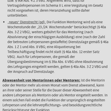
bzw. § 90e Abs. 4 Z 3 VBG. Angemerkt wird, dass für
Vertragslehrpersonen im Schema II L eine Vergütung im Gesetz
nicht vorgesehen ist; deren Heranziehung sollte daher
unterbleiben.
„neues“ Dienstrecht (pd):
Die Funktion Mentoring wird als eine
Wochenstunde der „23./24. Wochenstunde“ berücksichtigt (§ 40a
Abs. 3 Z 2 VBG); weiters gebührt für das Mentoring (nach
Absolvierung der einschlägigen Ausbildung) eine (nach der Zahl
der betreuten Lehrpersonen gestaffelte) Dienstzulage gemäß § 46a
Abs. 1 Z 1 und Abs. 8 VBG; eine Aliquotierung bei
Teilbeschäftigung findet nicht statt (§ 46a Abs. 12 erster Satz
VBG). Auch für Lehrpersonen, die gemäß der
Übergangsbestimmung im § 39a Abs. 6 VBG ohne Absolvierung
des Lehrganges eingeteilt werden, gelten § 40a Abs. 3 Z 2 VBG und
der Anspruch auf Dienstzulage.
Abwesenheit von Mentorinnen oder Mentoren:
Ist die Mentorin
oder der Mentor mehr als einen Monat vom Dienst abwesend, kann
an ihrer oder seiner Stelle für die Dauer dieser Abwesenheit eine
andere Lehrperson als Mentorin oder als Mentor eingeteilt werden. In
einem solchen Fall endet die Funktion der ursprünglich eingeteilten
Lehrperson und die lehrverpflichtungs- und besoldungsrechtliche
Berücksichtigung der Funktion.